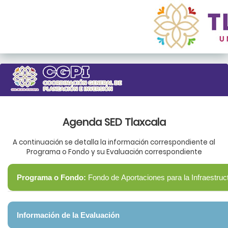
Agenda SED Tlaxcala
A continuación se detalla la información correspondiente al
Programa o Fondo y su Evaluación correspondiente
Programa o Fondo:
Fondo de Aportaciones para la Infraestruc
Descripción:
Obras y acciones que beneficien preferentemente a la poblac
Información de la Evaluación
rezago social y pobreza extrema en la entidad. El Fondo de Ap